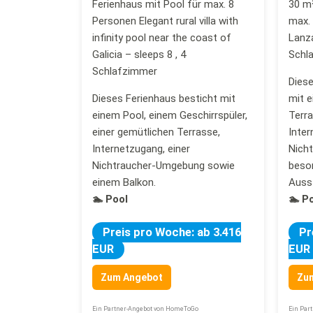
Ferienhaus mit Pool für max. 8
30 m
Personen Elegant rural villa with
max. 
infinity pool near the coast of
Lanza
Galicia – sleeps 8 , 4
Schl
Schlafzimmer
Diese
Dieses Ferienhaus besticht mit
mit e
einem Pool, einem Geschirrspüler,
Terra
einer gemütlichen Terrasse,
Inter
Internetzugang, einer
Nich
Nichtraucher-Umgebung sowie
beson
einem Balkon.
Auss
🏊 Pool
🏊 P
Preis pro Woche: ab 3.416
Pr
EUR
EUR
Zum Angebot
Zu
Ein Partner-Angebot von HomeToGo
Ein Par