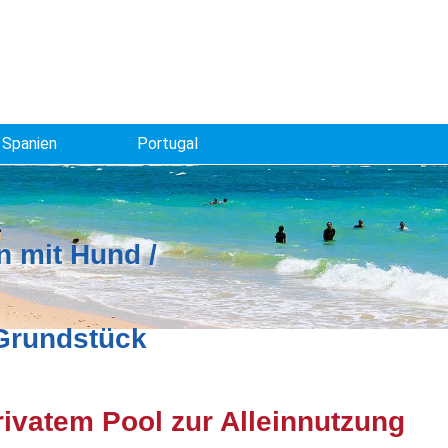
Spanien
Portugal
 mit Hund /
 Grundstück
ivatem Pool zur Alleinnutzung