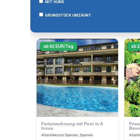
MIT HUND
GRUNDSTÜCK UMZÄUNT
ab 62 EUR/Tag
ab 
Ferienwohnung mit Pool in A
Priva
Insua
Baso
Atlantikküste Spanien, Spanien
Atlant