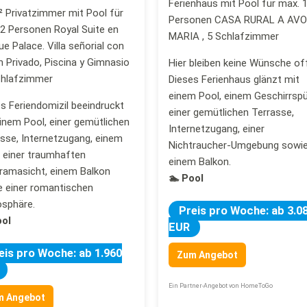
Ferienhaus mit Pool für max. 
 Privatzimmer mit Pool für
Personen CASA RURAL A AV
2 Personen Royal Suite en
MARIA , 5 Schlafzimmer
e Palace. Villa señorial con
n Privado, Piscina y Gimnasio
Hier bleiben keine Wünsche of
chlafzimmer
Dieses Ferienhaus glänzt mit
einem Pool, einem Geschirrspül
s Feriendomizil beeindruckt
einer gemütlichen Terrasse,
inem Pool, einer gemütlichen
Internetzugang, einer
sse, Internetzugang, einem
Nichtraucher-Umgebung sowi
 einer traumhaften
einem Balkon.
ramasicht, einem Balkon
🏊 Pool
e einer romantischen
sphäre.
Preis pro Woche: ab 3.0
ool
EUR
eis pro Woche: ab 1.960
Zum Angebot
Ein Partner-Angebot von HomeToGo
m Angebot