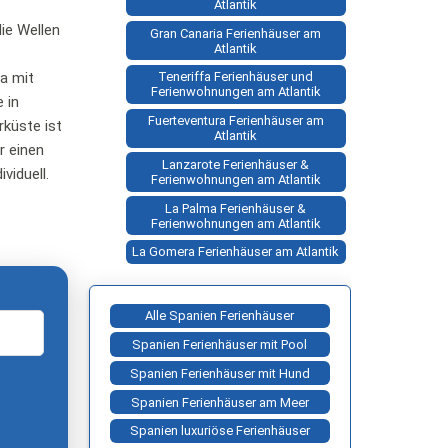
Atlantik
ie Wellen
Gran Canaria Ferienhäuser am
Atlantik
a mit
Teneriffa Ferienhäuser und
Ferienwohnungen am Atlantik
 in
Fuerteventura Ferienhäuser am
küste ist
Atlantik
r einen
Lanzarote Ferienhäuser &
viduell.
Ferienwohnungen am Atlantik
La Palma Ferienhäuser &
Ferienwohnungen am Atlantik
La Gomera Ferienhäuser am Atlantik
Alle Spanien Ferienhäuser
Spanien Ferienhäuser mit Pool
Spanien Ferienhäuser mit Hund
Spanien Ferienhäuser am Meer
Spanien luxuriöse Ferienhäuser