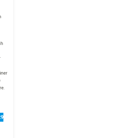
n
ch
r
iner
e
re.
29