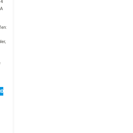
14
OA
fen:
er,
e
80