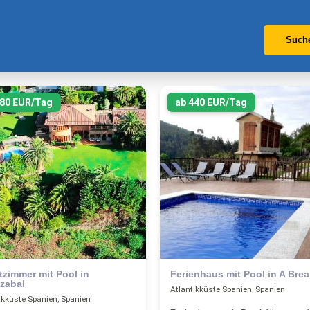
Such
280 EUR/Tag
ab 440 EUR/Tag
tzimmer mit Pool in
Ferienhaus mit Pool in A Brea
zabal
Atlantikküste Spanien, Spanien
ikküste Spanien, Spanien