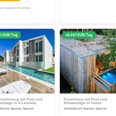
tner-Angebot von HomeToGo
91 EUR/Tag
ab 247 EUR/Tag
enwohnung mit Pool und
Ferienhaus mit Pool und
aanlage in A Lanzada
Klimaanlage in Outes
ikküste Spanien, Spanien
Atlantikküste Spanien, Spanien