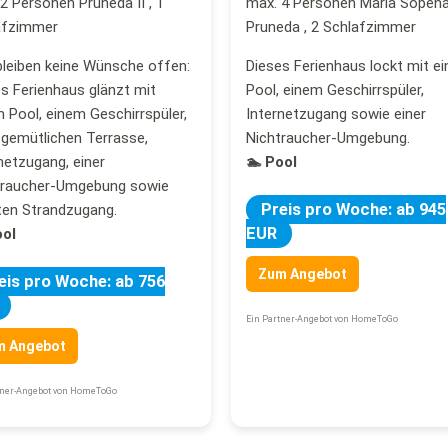
2 Personen Pruneda II , 1
max. 4 Personen Maria Sopeña
afzimmer
Pruneda , 2 Schlafzimmer
bleiben keine Wünsche offen:
Dieses Ferienhaus lockt mit e
s Ferienhaus glänzt mit
Pool, einem Geschirrspüler,
 Pool, einem Geschirrspüler,
Internetzugang sowie einer
 gemütlichen Terrasse,
Nichtraucher-Umgebung.
netzugang, einer
🏊 Pool
traucher-Umgebung sowie
Preis pro Woche: ab 945
ten Strandzugang.
EUR
ool
Zum Angebot
eis pro Woche: ab 756
Ein Partner-Angebot von HomeToGo
m Angebot
tner-Angebot von HomeToGo