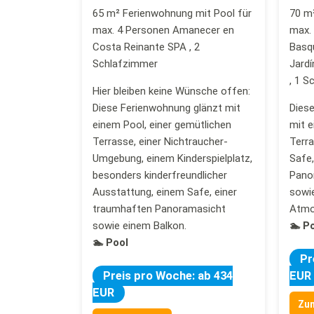
65 m² Ferienwohnung mit Pool für
70 m²
max. 4 Personen Amanecer en
max. 
Costa Reinante SPA , 2
Basqu
Schlafzimmer
Jardí
, 1 S
Hier bleiben keine Wünsche offen:
Diese Ferienwohnung glänzt mit
Diese
einem Pool, einer gemütlichen
mit e
Terrasse, einer Nichtraucher-
Terra
Umgebung, einem Kinderspielplatz,
Safe,
besonders kinderfreundlicher
Pano
Ausstattung, einem Safe, einer
sowi
traumhaften Panoramasicht
Atmo
sowie einem Balkon.
🏊 P
🏊 Pool
Pr
Preis pro Woche: ab 434
EUR
EUR
Zu