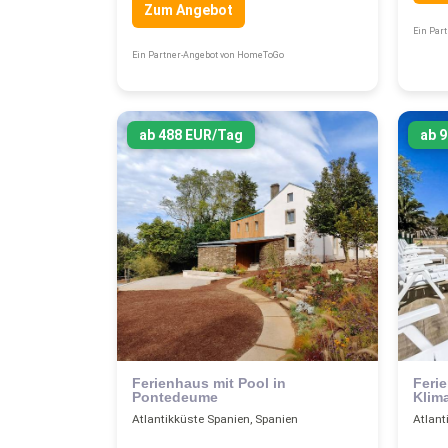
Zum Angebot
Ein Par
Ein Partner-Angebot von HomeToGo
ab 488 EUR/Tag
ab 
Ferienhaus mit Pool in
Feri
Pontedeume
Klim
Atlantikküste Spanien, Spanien
Atlant