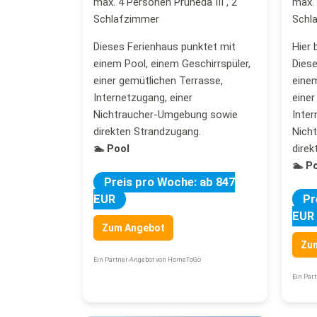
max. 4 Personen Pruneda III , 2
max. 
Schlafzimmer
Schl
Dieses Ferienhaus punktet mit
Hier 
einem Pool, einem Geschirrspüler,
Diese
einer gemütlichen Terrasse,
einem
Internetzugang, einer
einer
Nichtraucher-Umgebung sowie
Inter
direkten Strandzugang.
Nich
🏊 Pool
direk
🏊 P
Preis pro Woche: ab 847
EUR
Pr
EUR
Zum Angebot
Zu
Ein Partner-Angebot von HomeToGo
Ein Par