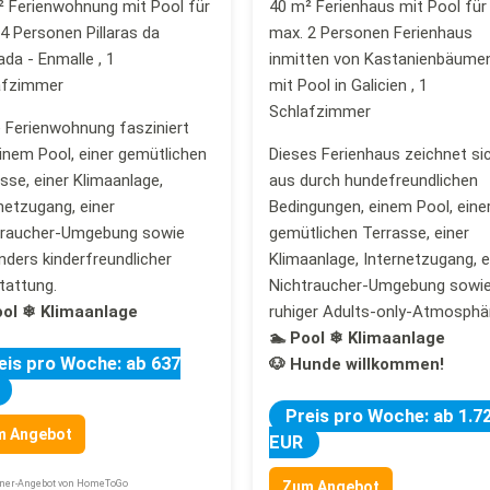
² Ferienwohnung mit Pool für
40 m² Ferienhaus mit Pool für
4 Personen Pillaras da
max. 2 Personen Ferienhaus
da - Enmalle , 1
inmitten von Kastanienbäume
afzimmer
mit Pool in Galicien , 1
Schlafzimmer
 Ferienwohnung fasziniert
inem Pool, einer gemütlichen
Dieses Ferienhaus zeichnet si
sse, einer Klimaanlage,
aus durch hundefreundlichen
netzugang, einer
Bedingungen, einem Pool, eine
traucher-Umgebung sowie
gemütlichen Terrasse, einer
ders kinderfreundlicher
Klimaanlage, Internetzugang, e
tattung.
Nichtraucher-Umgebung sowi
ool
❄ Klimaanlage
ruhiger Adults-only-Atmosphä
🏊 Pool
❄ Klimaanlage
eis pro Woche: ab 637
🐶 Hunde willkommen!
Preis pro Woche: ab 1.7
m Angebot
EUR
tner-Angebot von HomeToGo
Zum Angebot