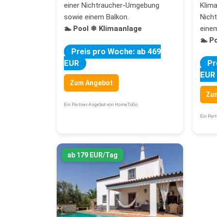
einer Nichtraucher-Umgebung
Klima
sowie einem Balkon.
Nich
🏊 Pool
❄ Klimaanlage
einem
🏊 P
Preis pro Woche: ab 469
EUR
Pr
EUR
Zum Angebot
Zu
Ein Partner-Angebot von HomeToGo
Ein Par
ab 179 EUR/Tag