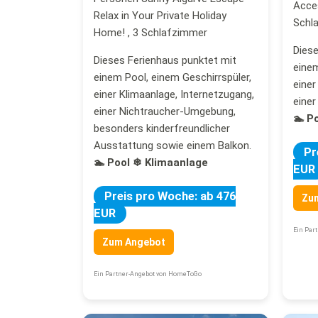
Acces
Relax in Your Private Holiday
Schl
Home! , 3 Schlafzimmer
Diese
Dieses Ferienhaus punktet mit
einem
einem Pool, einem Geschirrspüler,
einer
einer Klimaanlage, Internetzugang,
eine
einer Nichtraucher-Umgebung,
🏊 P
besonders kinderfreundlicher
Ausstattung sowie einem Balkon.
Pr
🏊 Pool
❄ Klimaanlage
EUR
Preis pro Woche: ab 476
Zu
EUR
Ein Par
Zum Angebot
Ein Partner-Angebot von HomeToGo