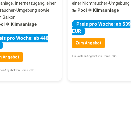
anlage, Internetzugang, einer
einer Nichtraucher-Umgebung.
traucher-Umgebung sowie
🏊 Pool
❄ Klimaanlage
 Balkon.
Preis pro Woche: ab 539
ool
❄ Klimaanlage
EUR
eis pro Woche: ab 448
Zum Angebot
m Angebot
Ein Partner-Angebot von HomeToGo
tner-Angebot von HomeToGo