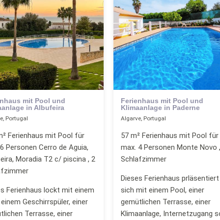
enhaus mit Pool und
Ferienhaus mit Pool und
anlage in Albufeira
Klimaanlage in Paderne
e, Portugal
Algarve, Portugal
² Ferienhaus mit Pool für
57 m² Ferienhaus mit Pool für
6 Personen Cerro de Aguia,
max. 4 Personen Monte Novo ,
eira, Moradia T2 c/ piscina , 2
Schlafzimmer
afzimmer
Dieses Ferienhaus prläsentiert
s Ferienhaus lockt mit einem
sich mit einem Pool, einer
 einem Geschirrspüler, einer
gemütlichen Terrasse, einer
lichen Terrasse, einer
Klimaanlage, Internetzugang s