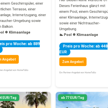
 einem Geschirrspüler, einer
Dieses Ferienhaus glänzt mit
lichen Terrasse, einer
einem Pool, einem Geschirrspül
anlage, Internetzugang, einer
einer Klimaanlage, Internetzu
traucher-Umgebung sowie
sowie einer Nichtraucher-
 Balkon.
Umgebung.
ool
❄ Klimaanlage
🏊 Pool
❄ Klimaanlage
eis pro Woche: ab 889
Preis pro Woche: ab 448
EUR
m Angebot
Zum Angebot
tner-Angebot von HomeToGo
Ein Partner-Angebot von HomeToGo
64 EUR/Tag
ab 77 EUR/Tag