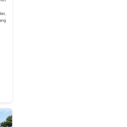
er,
gang