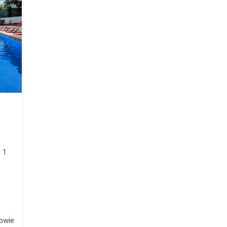
 1
owie