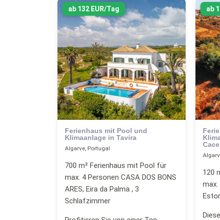
ab 132 EUR/Tag
ab 
Ferienhaus mit Pool und
Feri
Klimaanlage in Tavira
Klim
Cace
Algarve, Portugal
Algarv
700 m² Ferienhaus mit Pool für
120 m
max. 4 Personen CASA DOS BONS
max.
ARES, Eira da Palma , 3
Estor
Schlafzimmer
Diese
Profitieren Sie von einer Top-