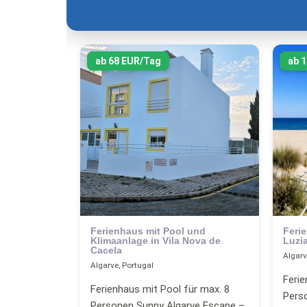
ab 68 EUR/Tag
ab 
Ferienhaus mit Pool und
Feri
Klimaanlage in Vila Nova de
Luzi
Cacela
Algarv
Algarve, Portugal
Ferie
Ferienhaus mit Pool für max. 8
Perso
Personen Sunny Algarve Escape –