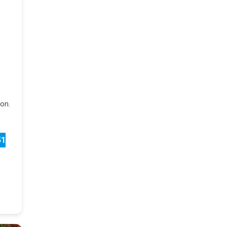
on.
51