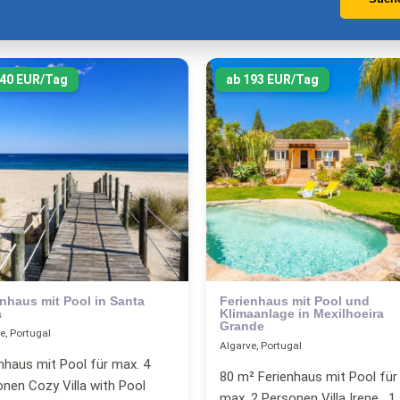
140 EUR/Tag
ab 193 EUR/Tag
enhaus mit Pool in Santa
Ferienhaus mit Pool und
a
Klimaanlage in Mexilhoeira
Grande
e, Portugal
Algarve, Portugal
nhaus mit Pool für max. 4
80 m² Ferienhaus mit Pool für
nen Cozy Villa with Pool
max. 2 Personen Villa Irene , 1