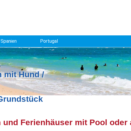
Spanien
Portugal
 mit Hund /
 Grundstück
und Ferienhäuser mit Pool oder