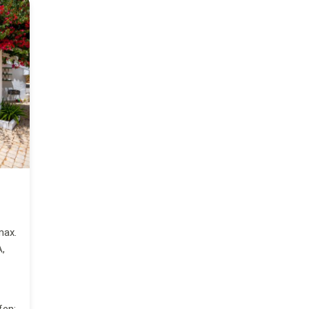
max.
,
fen: