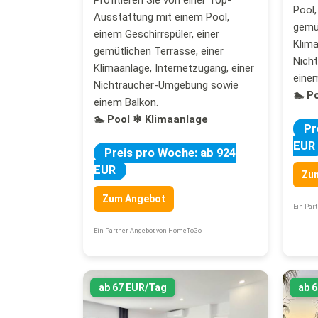
Pool,
Ausstattung mit einem Pool,
gemüt
einem Geschirrspüler, einer
Klima
gemütlichen Terrasse, einer
Nich
Klimaanlage, Internetzugang, einer
einem
Nichtraucher-Umgebung sowie
🏊 P
einem Balkon.
🏊 Pool
❄ Klimaanlage
Pr
EUR
Preis pro Woche: ab 924
EUR
Zu
Zum Angebot
Ein Par
Ein Partner-Angebot von HomeToGo
ab 67 EUR/Tag
ab 