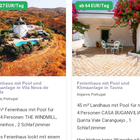
127 EUR/Tag
ab 64 EUR/Tag
enhaus mit Pool und
Ferienhaus mit Pool und
aanlage in Vila Nova de
Klimaanlage in Tavira
la
Algarve, Portugal
e, Portugal
45 m² Landhaus mit Pool für 
² Ferienhaus mit Pool für
4 Personen CASA BUGANVILIA
 4 Personen THE WINDMILL,
Quinta Vale Caranguejo , 1
ninhos , 2 Schlafzimmer
Schlafzimmer
s Ferienhaus lockt mit einem
Hier bleiben keine Wünsche of