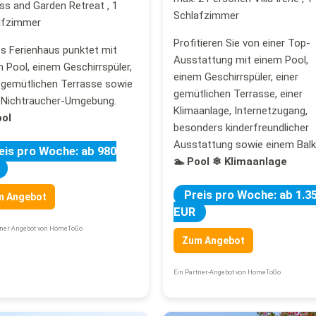
s and Garden Retreat , 1
Schlafzimmer
afzimmer
Profitieren Sie von einer Top-
s Ferienhaus punktet mit
Ausstattung mit einem Pool,
 Pool, einem Geschirrspüler,
einem Geschirrspüler, einer
 gemütlichen Terrasse sowie
gemütlichen Terrasse, einer
r Nichtraucher-Umgebung.
Klimaanlage, Internetzugang,
ool
besonders kinderfreundlicher
Ausstattung sowie einem Balk
eis pro Woche: ab 980
🏊 Pool
❄ Klimaanlage
Preis pro Woche: ab 1.3
m Angebot
EUR
tner-Angebot von HomeToGo
Zum Angebot
Ein Partner-Angebot von HomeToGo