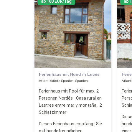
ab 160 EUR/Tag
ab 
Ferienhaus mit Hund in Luces
Feri
Atlantikküste Spanien, Spanien
Atlant
Ferienhaus mit Pool für max. 2
Ferie
Personen Nordés · Casa rural en
Pers
Lastres entre mar y montaña , 2
Schl
Schlafzimmer
Diese
Dieses Ferienhaus empfängt Sie
hund
mit hundefreundlichen
einer