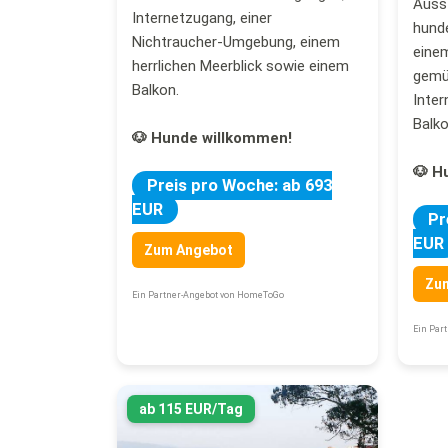
Auss
Internetzugang, einer
hund
Nichtraucher-Umgebung, einem
einem
herrlichen Meerblick sowie einem
gemüt
Balkon.
Inte
Balko
🐶 Hunde willkommen!
🐶 H
Preis pro Woche: ab 693
EUR
Pr
EUR
Zum Angebot
Zu
Ein Partner-Angebot von HomeToGo
Ein Par
ab 115 EUR/Tag