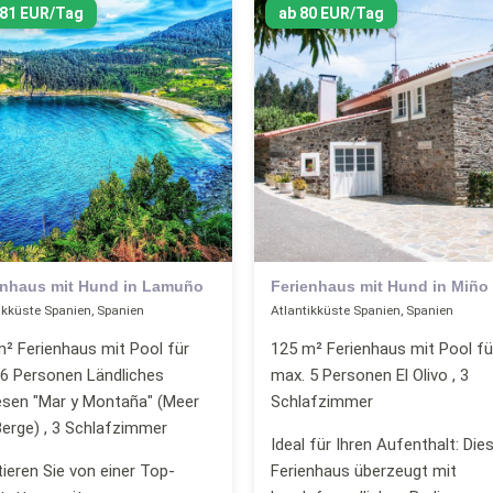
181 EUR/Tag
ab 80 EUR/Tag
enhaus mit Hund in Lamuño
Ferienhaus mit Hund in Miño
ikküste Spanien, Spanien
Atlantikküste Spanien, Spanien
² Ferienhaus mit Pool für
125 m² Ferienhaus mit Pool fü
 6 Personen Ländliches
max. 5 Personen El Olivo , 3
sen "Mar y Montaña" (Meer
Schlafzimmer
erge) , 3 Schlafzimmer
Ideal für Ihren Aufenthalt: Die
tieren Sie von einer Top-
Ferienhaus überzeugt mit