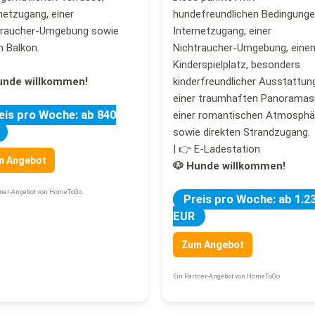
netzugang, einer
hundefreundlichen Bedingunge
traucher-Umgebung sowie
Internetzugang, einer
 Balkon.
Nichtraucher-Umgebung, eine
Kinderspielplatz, besonders
unde willkommen!
kinderfreundlicher Ausstattung
einer traumhaften Panoramasi
eis pro Woche: ab 840
einer romantischen Atmosphä
sowie direkten Strandzugang.
| 👉 E-Ladestation
m Angebot
🐶 Hunde willkommen!
tner-Angebot von HomeToGo
Preis pro Woche: ab 1.2
EUR
Zum Angebot
Ein Partner-Angebot von HomeToGo