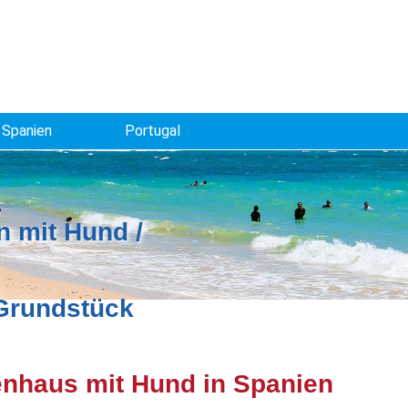
Spanien
Portugal
 mit Hund /
 Grundstück
enhaus mit Hund in Spanien