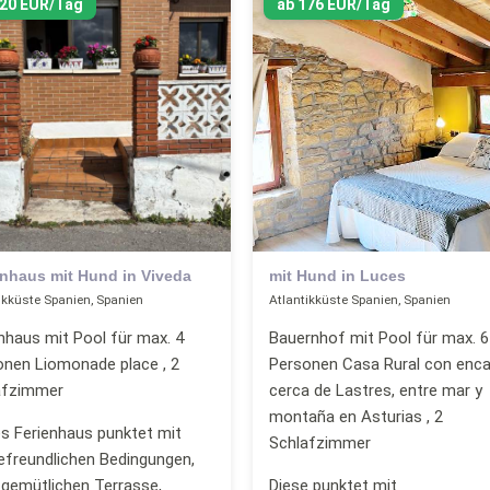
120 EUR/Tag
ab 176 EUR/Tag
enhaus mit Hund in Viveda
mit Hund in Luces
ikküste Spanien, Spanien
Atlantikküste Spanien, Spanien
nhaus mit Pool für max. 4
Bauernhof mit Pool für max. 6
onen Liomonade place , 2
Personen Casa Rural con enc
afzimmer
cerca de Lastres, entre mar y
montaña en Asturias , 2
s Ferienhaus punktet mit
Schlafzimmer
efreundlichen Bedingungen,
 gemütlichen Terrasse,
Diese punktet mit