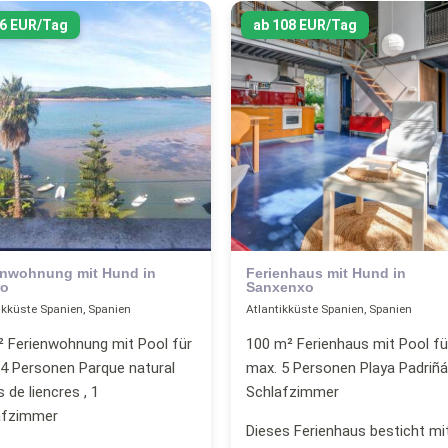
96 EUR/Tag
ab 108 EUR/Tag
enwohnung mit Hund in
Ferienhaus mit Hund in
ro
Sanxenxo
ikküste Spanien, Spanien
Atlantikküste Spanien, Spanien
² Ferienwohnung mit Pool für
100 m² Ferienhaus mit Pool fü
4 Personen Parque natural
max. 5 Personen Playa Padriñán
 de liencres , 1
Schlafzimmer
afzimmer
Dieses Ferienhaus besticht mi