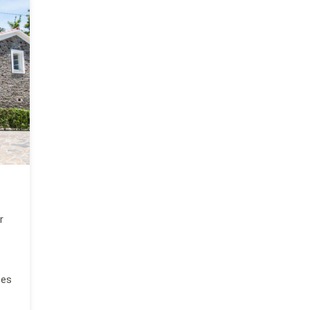
r
ses