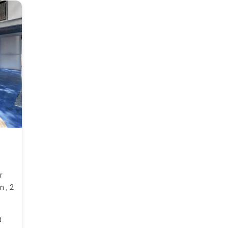
r
 , 2
t