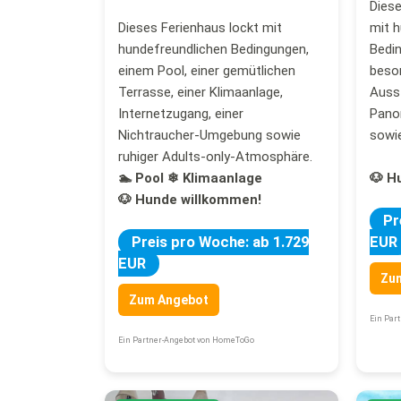
Dies
Dieses Ferienhaus lockt mit
mit 
hundefreundlichen Bedingungen,
Bedin
einem Pool, einer gemütlichen
beson
Terrasse, einer Klimaanlage,
Auss
Internetzugang, einer
Pano
Nichtraucher-Umgebung sowie
sowie
ruhiger Adults-only-Atmosphäre.
🏊 Pool
❄ Klimaanlage
🐶 H
🐶 Hunde willkommen!
Pr
Preis pro Woche: ab 1.729
EUR
EUR
Zu
Zum Angebot
Ein Par
Ein Partner-Angebot von HomeToGo