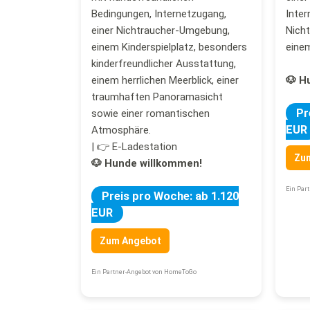
Bedingungen, Internetzugang,
Inter
einer Nichtraucher-Umgebung,
Nich
einem Kinderspielplatz, besonders
einem
kinderfreundlicher Ausstattung,
einem herrlichen Meerblick, einer
🐶 H
traumhaften Panoramasicht
Pr
sowie einer romantischen
EUR
Atmosphäre.
| 👉 E-Ladestation
Zu
🐶 Hunde willkommen!
Ein Par
Preis pro Woche: ab 1.120
EUR
Zum Angebot
Ein Partner-Angebot von HomeToGo