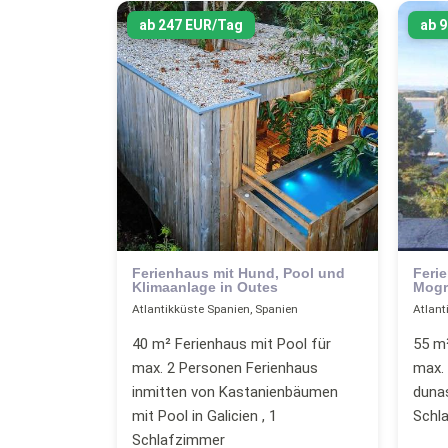
ab 247 EUR/Tag
ab 
Ferienhaus mit Hund, Pool und
Feri
Klimaanlage in Outes
Mog
Atlantikküste Spanien, Spanien
Atlant
40 m² Ferienhaus mit Pool für
55 m
max. 2 Personen Ferienhaus
max. 
inmitten von Kastanienbäumen
dunas
mit Pool in Galicien , 1
Schl
Schlafzimmer