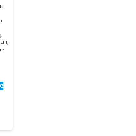
n,
m
,
cht,
re
32