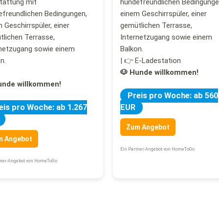
tattung mit
hundefreundlichen Bedingunge
efreundlichen Bedingungen,
einem Geschirrspüler, einer
 Geschirrspüler, einer
gemütlichen Terrasse,
lichen Terrasse,
Internetzugang sowie einem
rnetzugang sowie einem
Balkon.
n.
| 👉 E-Ladestation
🐶 Hunde willkommen!
unde willkommen!
Preis pro Woche: ab 560
eis pro Woche: ab 1.267
EUR
Zum Angebot
m Angebot
Ein Partner-Angebot von HomeToGo
tner-Angebot von HomeToGo