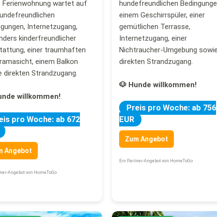
e Ferienwohnung wartet auf
hundefreundlichen Bedingunge
hundefreundlichen
einem Geschirrspüler, einer
gungen, Internetzugang,
gemütlichen Terrasse,
ders kinderfreundlicher
Internetzugang, einer
tattung, einer traumhaften
Nichtraucher-Umgebung sowi
ramasicht, einem Balkon
direkten Strandzugang.
 direkten Strandzugang.
🐶 Hunde willkommen!
unde willkommen!
Preis pro Woche: ab 756
eis pro Woche: ab 672
EUR
Zum Angebot
m Angebot
Ein Partner-Angebot von HomeToGo
tner-Angebot von HomeToGo